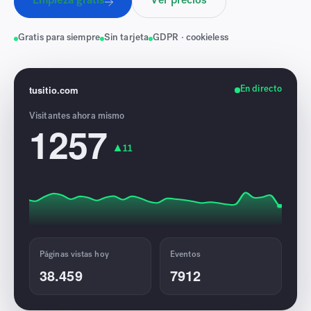
Empieza gratis
Ver precios
Gratis para siempre
Sin tarjeta
GDPR · cookieless
tusitio.com
En directo
Visitantes ahora mismo
1265
▲ 8
Páginas vistas hoy
Eventos
38.480
7918