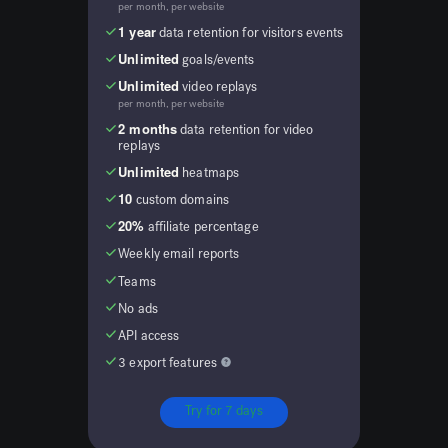
per month, per website
1 year
data retention for visitors events
Unlimited
goals/events
Unlimited
video replays
per month, per website
2 months
data retention for video
replays
Unlimited
heatmaps
10
custom domains
20%
affiliate percentage
Weekly email reports
Teams
No ads
API access
3 export features
Try for 7 days