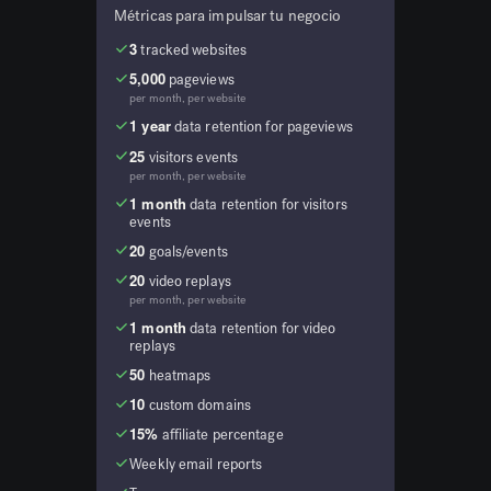
Métricas para impulsar tu negocio
3
tracked websites
5,000
pageviews
per month, per website
1 year
data retention for pageviews
25
visitors events
per month, per website
1 month
data retention for visitors
events
20
goals/events
20
video replays
per month, per website
1 month
data retention for video
replays
50
heatmaps
10
custom domains
15%
affiliate percentage
Weekly email reports