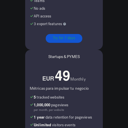
Teams
No ads
API access
3 export features
Try for 7 days
Startups & PYMES
49
EUR
Monthly
Métricas para impulsar tu negocio
5
tracked websites
1,000,000
pageviews
per month, per website
1 year
data retention for pageviews
Unlimited
visitors events