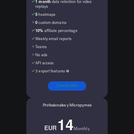
1 month
data retention for video
replays
5
heatmaps
0
custom domains
10%
affiliate percentage
Weekly email reports
Teams
No ads
API access
3 export features
Choose plan
Profesionales y Micropymes
14
EUR
Monthly